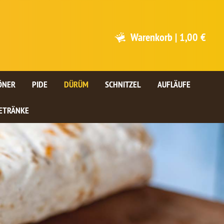
Warenkorb
|
1,00 €
ÖNER
PIDE
DÜRÜM
SCHNITZEL
AUFLÄUFE
ETRÄNKE